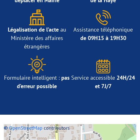
déplacer en Mairie
de la Haye
Légalisation de l’acte
au
Assistance téléphonique
Ministère des affaires
de 09H15 à 19H30
étrangères
Formulaire intelligent :
pas
Service accessible
24H/24
d’erreur possible
et 7J/7
+
©
−
OpenStreetMap
contributors