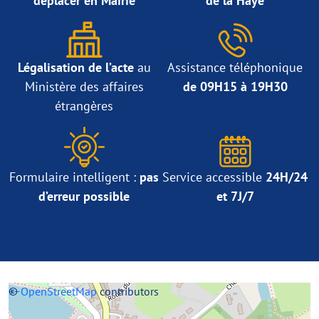
déplacer en Mairie
de la Haye
Légalisation de l’acte
au
Assistance téléphonique
Ministère des affaires
de 09H15 à 19H30
étrangères
Formulaire intelligent :
pas
Service accessible
24H/24
d’erreur possible
et 7J/7
+
©
−
OpenStreetMap
contributors