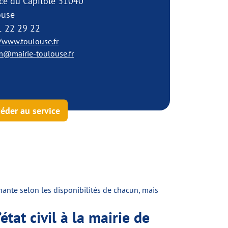
ce du Capitole 31040
ouse
1 22 29 22
//www.toulouse.fr
m@mairie-toulouse.fr
éder au service
nante selon les disponibilités de chacun, mais
état civil à la mairie de