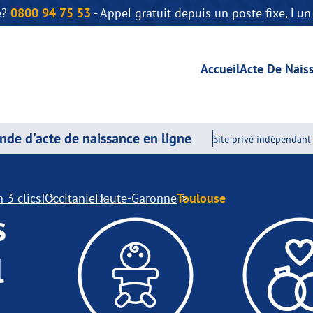
e?
0800 94 75 53
- Appel gratuit depuis un poste fixe, Lu
Accueil
Acte De Nais
de d'acte de naissance en ligne
Site privé indépendant 
 3 clics!
Occitanie
Haute-Garonne
Toulouse
s
l