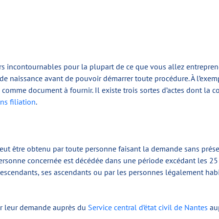
rs incontournables pour la plupart de ce que vous allez entreprend
de naissance avant de pouvoir démarrer toute procédure. À l’exem
omme document à fournir. Il existe trois sortes d’actes dont la cop
ns filiation
.
n peut être obtenu par toute personne faisant la demande sans prése
personne concernée est décédée dans une période excédant les 25 a
scendants, ses ascendants ou par les personnes légalement habilité
ser leur demande auprès du
Service central d’état civil de Nantes
aup