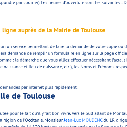
ondre par courrier). Les heures d’ouverture sont les suivantes :
 ligne auprès de la Mairie de Toulouse
n un service permettant de faire la demande de votre copie ou de vo
us sera demandé de remplir un formulaire en ligne sur la page officie
me : la démarche que vous alliez effectuer nécessitant l’acte, si v
naissance et lieu de naissance, etc.), les Noms et Prénoms respe
es demandes par internet plus rapidement.
ille de Toulouse
tée pour le fait qu’il y fait bon vivre. Vers le Sud allant de Monta
 région de l’Occitanie. Monsieur
Jean-Luc MOUDENC
du LR dirige
uperficie de 11.830 hectares et est traversée par le fleuve de la 