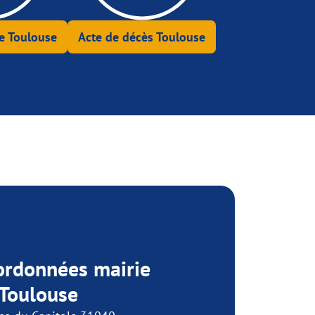
e Toulouse
Acte de décès Toulouse
ordonnées mairie
 Toulouse