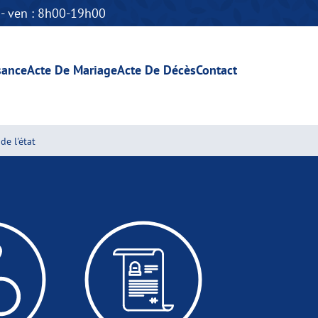
n - ven : 8h00-19h00
sance
Acte De Mariage
Acte De Décès
Contact
de l'état