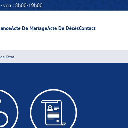
n - ven : 8h00-19h00
sance
Acte De Mariage
Acte De Décès
Contact
de l'état