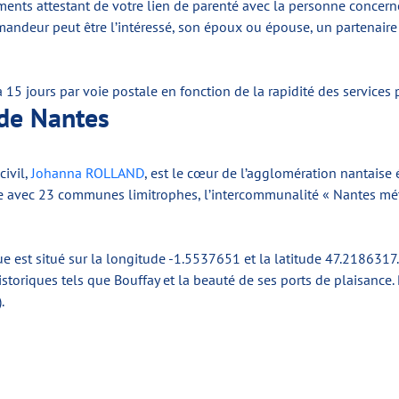
ts attestant de votre lien de parenté avec la personne concernée p
 demandeur peut être l’intéressé, son époux ou épouse, un partenai
à 15 jours par voie postale en fonction de la rapidité des services 
 de Nantes
civil,
Johanna ROLLAND
, est le cœur de l’agglomération nantaise
me avec 23 communes limitrophes, l’intercommunalité « Nantes mét
ue est situé sur la longitude -1.5537651 et la latitude 47.2186317
istoriques tels que Bouffay et la beauté de ses ports de plaisance.
.