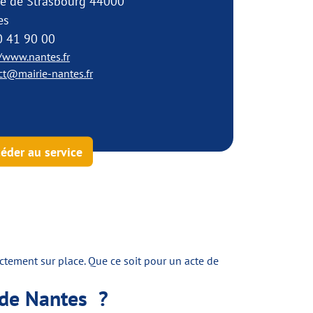
ue de Strasbourg 44000
es
0 41 90 00
//www.nantes.fr
ct@mairie-nantes.fr
éder au service
rectement sur place. Que ce soit pour un acte de
 de Nantes ?