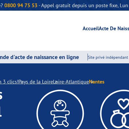
e?
0800 94 75 53
- Appel gratuit depuis un poste fixe, Lu
Accueil
Acte De Nais
de d'acte de naissance en ligne
Site privé indépendant 
 3 clics!
Pays de la Loire
Loire-Atlantique
Nantes
s
l