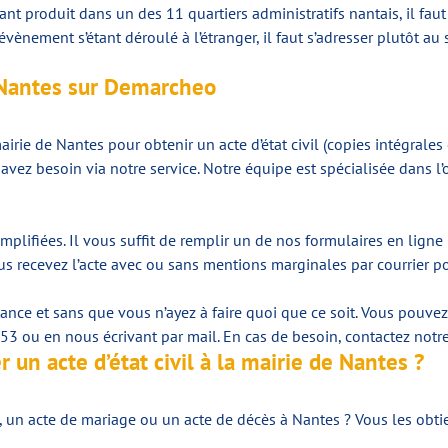
ant produit dans un des 11 quartiers administratifs nantais, il faut
vènement s’étant déroulé à l’étranger, il faut s’adresser plutôt au se
à Nantes sur Demarcheo
irie de Nantes pour obtenir un acte d’état civil (copies intégrales
besoin via notre service. Notre équipe est spécialisée dans l’obte
plifiées. Il vous suffit de remplir un de nos formulaires en lign
s recevez l’acte avec ou sans mentions marginales par courrier pos
tance et sans que vous n’ayez à faire quoi que ce soit. Vous pouve
ou en nous écrivant par mail. En cas de besoin, contactez notre 
un acte d’état civil à la mairie de Nantes ?
ce, un acte de mariage ou un acte de décès à Nantes ? Vous les ob