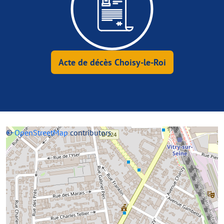
Acte de décès Choisy-le-Roi
+
©
−
OpenStreetMap
contributors