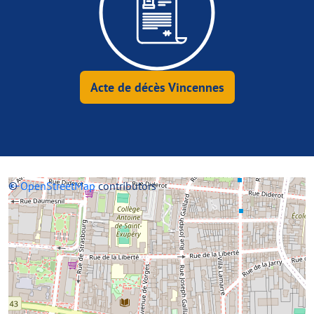
Acte de décès Vincennes
+
©
−
OpenStreetMap
contributors