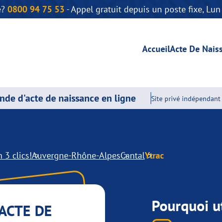
e?
0800 94 75 53
- Appel gratuit depuis un poste fixe, Lu
Accueil
Acte De Nais
de d'acte de naissance en ligne
Site privé indépendant 
 3 clics!
Auvergne-Rhône-Alpes
Cantal
Ytrac
Pourquoi ut
ACTE DE