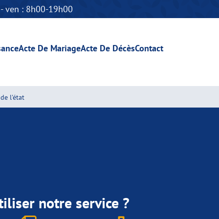
n - ven : 8h00-19h00
sance
Acte De Mariage
Acte De Décès
Contact
de l'état
iliser notre service ?