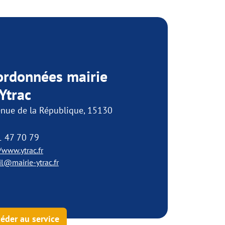
ordonnées mairie
Ytrac
enue de la République, 15130
1 47 70 79
/www.ytrac.fr
il@mairie-ytrac.fr
éder au service