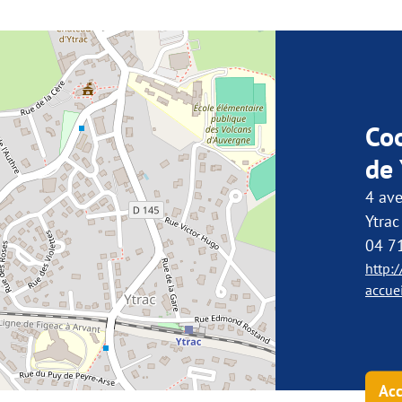
Co
de 
4 av
Ytrac
04 7
http:/
accue
Acc