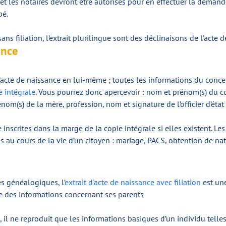
 et les notaires devront être autorisés pour en effectuer la demand
pé.
it sans filiation, l’extrait plurilingue sont des déclinaisons de l’acte 
ance
l’acte de naissance en lui-même ; toutes les informations du concer
e intégrale
. Vous pourrez donc apercevoir : nom et prénom(s) du c
m(s) de la mère, profession, nom et signature de l’officier d’état 
nscrites dans la marge de la copie intégrale si elles existent. Les
au cours de la vie d’un citoyen : mariage, PACS, obtention de natu
s généalogiques, l’
extrait d'acte de naissance avec filiation
est une
que des informations concernant ses parents
, il ne reproduit que les informations basiques d’un individu tell