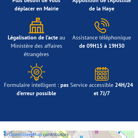
Plus besoin de vous
Apposition de l’Apostille
déplacer en Mairie
de la Haye
Légalisation de l’acte
au
Assistance téléphonique
Ministère des affaires
de 09H15 à 19H30
étrangères
Formulaire intelligent :
pas
Service accessible
24H/24
d’erreur possible
et 7J/7
+
©
−
OpenStreetMap
contributors