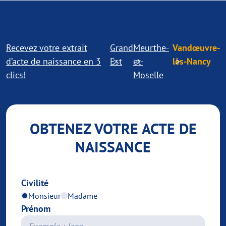
Recevez votre extrait
Grand
Meurthe-
Vandœuvre-
d’acte de naissance en 3
Est
et-
lès-Nancy
clics!
Moselle
OBTENEZ VOTRE ACTE DE
NAISSANCE
Civilité
Monsieur
Madame
Prénom