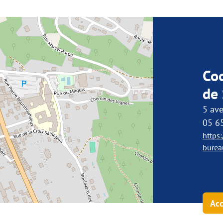
Co
de 
5 ave
05 6
https:
burea
Acc