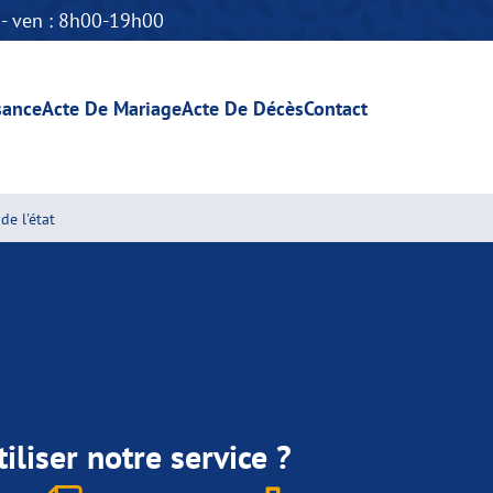
n - ven : 8h00-19h00
sance
Acte De Mariage
Acte De Décès
Contact
de l'état
iliser notre service ?