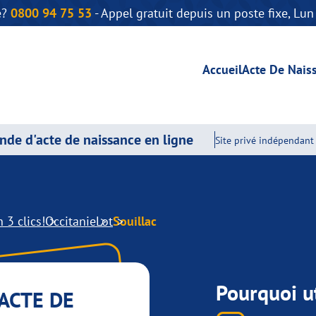
e?
0800 94 75 53
- Appel gratuit depuis un poste fixe, Lu
Accueil
Acte De Nais
de d'acte de naissance en ligne
Site privé indépendant 
 3 clics!
Occitanie
Lot
Souillac
Pourquoi ut
ACTE DE