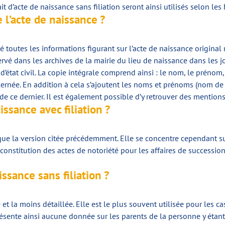
xtrait d’acte de naissance sans filiation seront ainsi utilisés selon 
 l’acte de naissance ?
 toutes les informations figurant sur l’acte de naissance original r
ervé dans les archives de la mairie du lieu de naissance dans les 
r d’état civil. La copie intégrale comprend ainsi : le nom, le prénom,
rnée. En addition à cela s’ajoutent les noms et prénoms (nom de je
de ce dernier. Il est également possible d’y retrouver des mentions 
issance avec filiation ?
ue la version citée précédemment. Elle se concentre cependant su
r la constitution des actes de notoriété pour les affaires de succes
issance sans filiation ?
e et la moins détaillée. Elle est le plus souvent utilisée pour les
présente ainsi aucune donnée sur les parents de la personne y étant