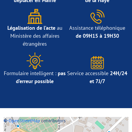
déplacer en Mairie
de la Haye
Légalisation de l’acte
au
Assistance téléphonique
Ministère des affaires
de 09H15 à 19H30
étrangères
Formulaire intelligent :
pas
Service accessible
24H/24
d’erreur possible
et 7J/7
+
©
−
OpenStreetMap
contributors