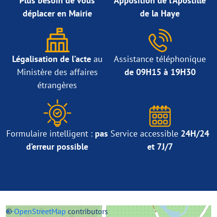
Plus besoin de vous
Apposition de l’Apostille
déplacer en Mairie
de la Haye
Légalisation de l’acte
au
Assistance téléphonique
Ministère des affaires
de 09H15 à 19H30
étrangères
Formulaire intelligent :
pas
Service accessible
24H/24
d’erreur possible
et 7J/7
+
©
−
OpenStreetMap
contributors