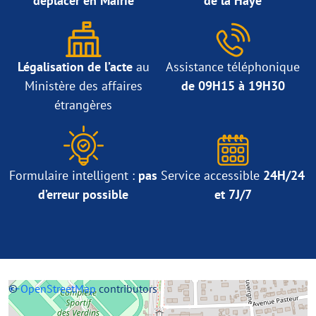
déplacer en Mairie
de la Haye
Légalisation de l’acte
au
Assistance téléphonique
Ministère des affaires
de 09H15 à 19H30
étrangères
Formulaire intelligent :
pas
Service accessible
24H/24
d’erreur possible
et 7J/7
+
©
−
OpenStreetMap
contributors