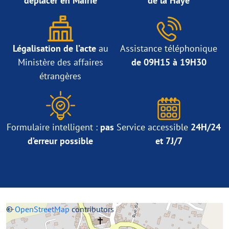
déplacer en Mairie
de la Haye
Légalisation de l’acte
au
Assistance téléphonique
Ministère des affaires
de 09H15 à 19H30
étrangères
Formulaire intelligent :
pas
Service accessible
24H/24
d’erreur possible
et 7J/7
+
©
−
OpenStreetMap
contributors