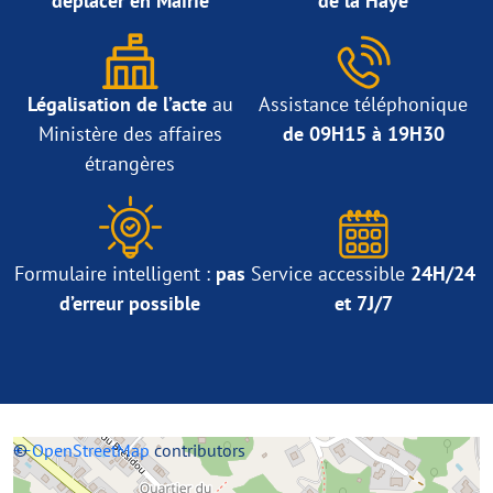
déplacer en Mairie
de la Haye
Légalisation de l’acte
au
Assistance téléphonique
Ministère des affaires
de 09H15 à 19H30
étrangères
Formulaire intelligent :
pas
Service accessible
24H/24
d’erreur possible
et 7J/7
+
©
−
OpenStreetMap
contributors