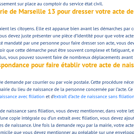
sement sur place au comptoir du service état civil.
ie de Marseille 13 pour dresser votre acte d
aient les citoyens. Elle est apparue bien avant les démarches par 
us devez juste présenter une pièce d’identité pour que votre acte d
té mandaté par une personne pour faire dresser son acte, vous deve
avoir que cette démarche peut être souvent complexe et fatiguant, 
plus, vous pouvez souvent faire de nombreux déplacements avant d
pondance pour faire établir votre acte de nai
demande par courrier ou par voie postale. Cette procédure nécess
irie du lieu de naissance de la personne concernée par l’acte. C
naissance avec filiation
et d’
extrait d’acte de naissance sans filiatio
e naissance sans filiation, vous devez mentionner, dans votre lettre
 d’une copie intégrale ou d’un extrait avec filiation, vous devez ajo
es de naissance. Une fois la demande reçu par la mairie, votre acte
 domicile que vous devez mentionner au préalable sur une envelop