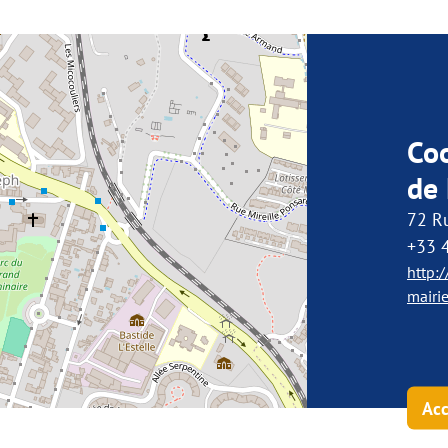
Co
de 
72 R
+33 
http:
mairi
Acc