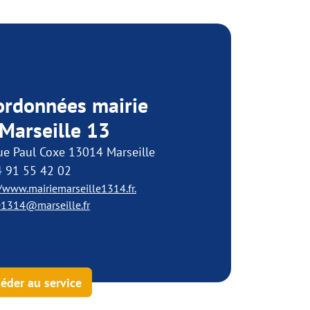
ordonnées mairie
Marseille 13
ue Paul Coxe 13014 Marseille
4 91 55 42 02
//www.mairiemarseille1314.fr.
e1314@marseille.fr
éder au service