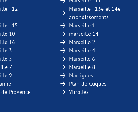
ille
Marseille - 11
lle - 12
Marseille - 13e et 14e
arrondissements
lle - 15
Marseille 1
ille 10
marseille 14
ille 16
Marseille 2
ille 3
Marseille 4
ille 5
Marseille 6
ille 7
Marseille 8
ille 9
Martigues
sanne
Plan-de-Cuques
-de-Provence
Vitrolles