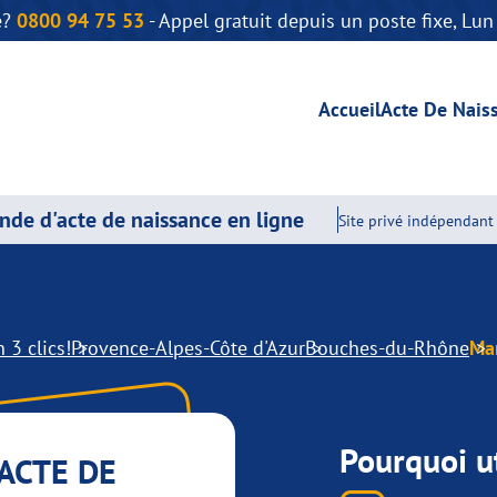
e?
0800 94 75 53
- Appel gratuit depuis un poste fixe, Lu
Accueil
Acte De Nais
de d'acte de naissance en ligne
Site privé indépendant 
 3 clics!
Provence-Alpes-Côte d'Azur
Bouches-du-Rhône
Mar
Pourquoi ut
ACTE DE