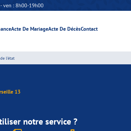
n - ven : 8h00-19h00
sance
Acte De Mariage
Acte De Décès
Contact
de l'état
seille 13
iliser notre service ?