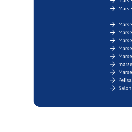
Marse
Marsei
Marsei
Marse
Marse
Marse
Marse
marse
Marse
Pelis
Salon