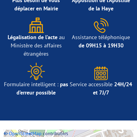
Plus besoin de vous
Apposition de l’Apostille
déplacer en Mairie
de la Haye
Légalisation de l’acte
au
Assistance téléphonique
Ministère des affaires
de 09H15 à 19H30
étrangères
Formulaire intelligent :
pas
Service accessible
24H/24
d’erreur possible
et 7J/7
+
©
−
OpenStreetMap
contributors