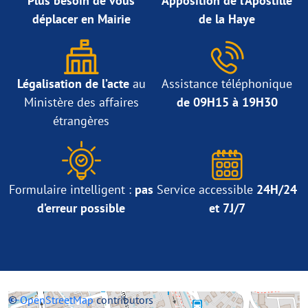
Plus besoin de vous
Apposition de l’Apostille
déplacer en Mairie
de la Haye
Légalisation de l’acte
au
Assistance téléphonique
Ministère des affaires
de 09H15 à 19H30
étrangères
Formulaire intelligent :
pas
Service accessible
24H/24
d’erreur possible
et 7J/7
+
©
−
OpenStreetMap
contributors