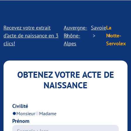
Recevez votre extrait
Auvergne-
Savoie
La
d’acte de naissance en 3
Rhône-
Motte-
clics!
Alpes
Servolex
OBTENEZ VOTRE ACTE DE
NAISSANCE
Civilité
Monsieur
Madame
Prénom