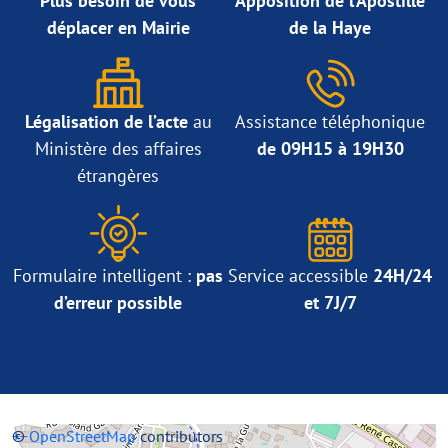
Plus besoin de vous
Apposition de l’Apostille
déplacer en Mairie
de la Haye
Légalisation de l’acte
au
Assistance téléphonique
Ministère des affaires
de 09H15 à 19H30
étrangères
Formulaire intelligent :
pas
Service accessible
24H/24
d’erreur possible
et 7J/7
+
©
−
OpenStreetMap
contributors