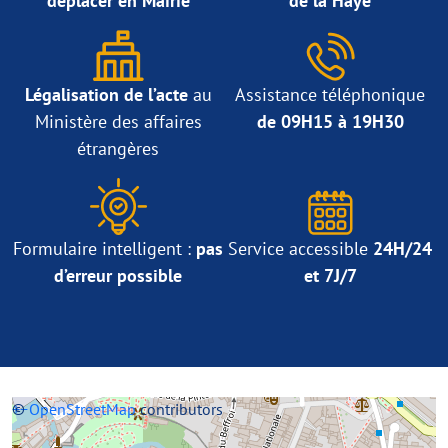
déplacer en Mairie
de la Haye
Légalisation de l’acte
au
Assistance téléphonique
Ministère des affaires
de 09H15 à 19H30
étrangères
Formulaire intelligent :
pas
Service accessible
24H/24
d’erreur possible
et 7J/7
+
©
−
OpenStreetMap
contributors