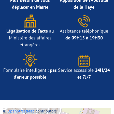
Plus besoin de vous
Apposition de l’Apostille
déplacer en Mairie
de la Haye
Légalisation de l’acte
au
Assistance téléphonique
Ministère des affaires
de 09H15 à 19H30
étrangères
Formulaire intelligent :
pas
Service accessible
24H/24
d’erreur possible
et 7J/7
+
©
−
OpenStreetMap
contributors