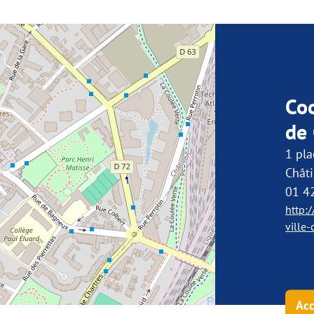
Co
de 
1 pla
Châti
01 4
http:/
ville
Acc