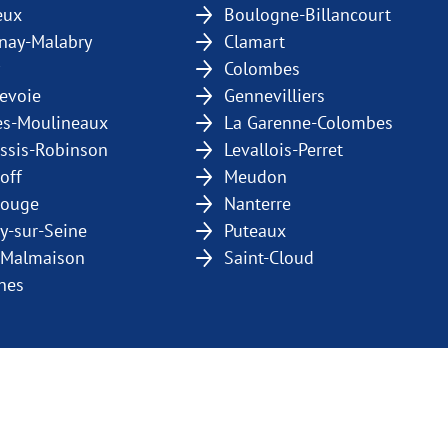
eux
Boulogne-Billancourt
nay-Malabry
Clamart
Colombes
evoie
Gennevilliers
les-Moulineaux
La Garenne-Colombes
essis-Robinson
Levallois-Perret
off
Meudon
rouge
Nanterre
ly-sur-Seine
Puteaux
-Malmaison
Saint-Cloud
nes