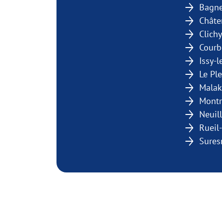
Bagn
Châte
Clichy
Courb
Issy-
Le Pl
Malak
Mont
Neuil
Rueil
Sures