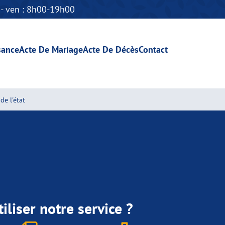
n - ven : 8h00-19h00
sance
Acte De Mariage
Acte De Décès
Contact
de l'état
iliser notre service ?