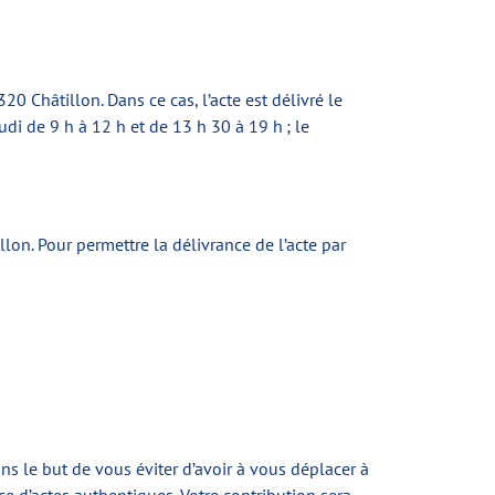
0 Châtillon. Dans ce cas, l’acte est délivré le
di de 9 h à 12 h et de 13 h 30 à 19 h ; le
lon. Pour permettre la délivrance de l’acte par
s le but de vous éviter d’avoir à vous déplacer à