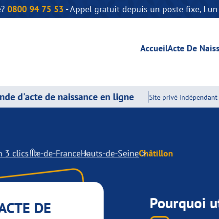
e?
0800 94 75 53
- Appel gratuit depuis un poste fixe, Lu
Accueil
Acte De Nais
de d'acte de naissance en ligne
Site privé indépendant 
 3 clics!
Île-de-France
Hauts-de-Seine
Châtillon
Pourquoi ut
ACTE DE