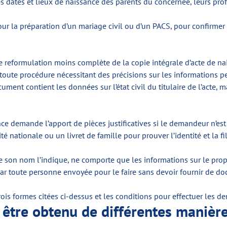
s dates et lieux de naissance des parents du concernée, leurs prof
our la préparation d’un mariage civil ou d’un PACS, pour confirmer 
 reformulation moins complète de la copie intégrale d’acte de nai
toute procédure nécessitant des précisions sur les informations 
cument contient les données sur l’état civil du titulaire de l’acte
 demande l’apport de pièces justificatives si le demandeur n’est p
té nationale ou un livret de famille pour prouver l’identité et la fil
on nom l’indique, ne comporte que les informations sur le proprié
par toute personne envoyée pour le faire sans devoir fournir de doc
trois formes citées ci-dessus et les conditions pour effectuer les
 être obtenu de différentes manière