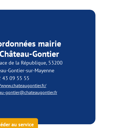
ordonnées mairie
 Château-Gontier
ace de la République, 53200
eau-Gontier-sur-Mayenne
2 43 09 55 55
//www.chateaugontier.fr/
au-gontier@chateaugontier.fr
éder au service