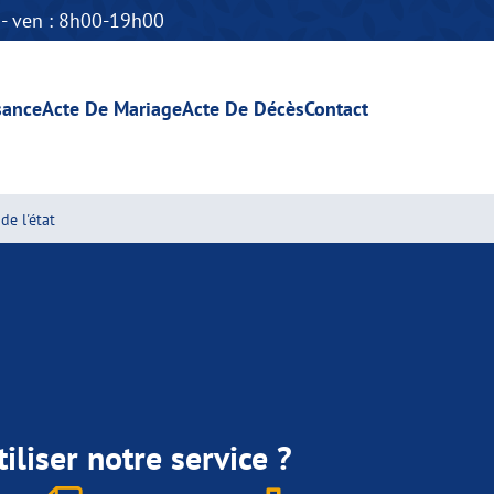
n - ven : 8h00-19h00
sance
Acte De Mariage
Acte De Décès
Contact
de l'état
iliser notre service ?