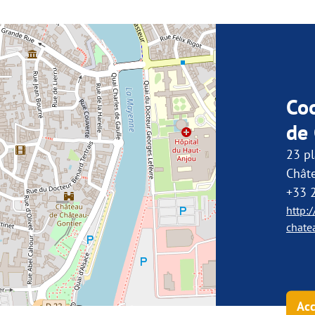
Co
de
23 pl
Chât
+33 
http:
chate
Acc