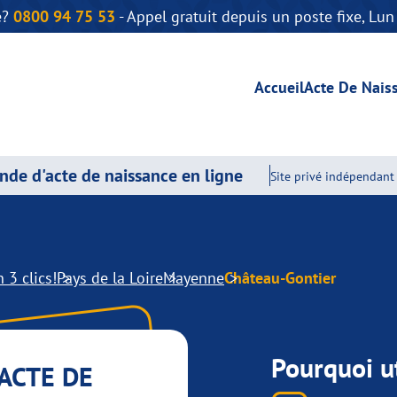
e?
0800 94 75 53
- Appel gratuit depuis un poste fixe, Lu
Accueil
Acte De Nais
de d'acte de naissance en ligne
Site privé indépendant 
 3 clics!
Pays de la Loire
Mayenne
Château-Gontier
Pourquoi ut
ACTE DE