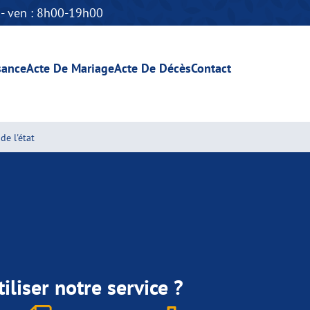
n - ven : 8h00-19h00
sance
Acte De Mariage
Acte De Décès
Contact
de l'état
iliser notre service ?