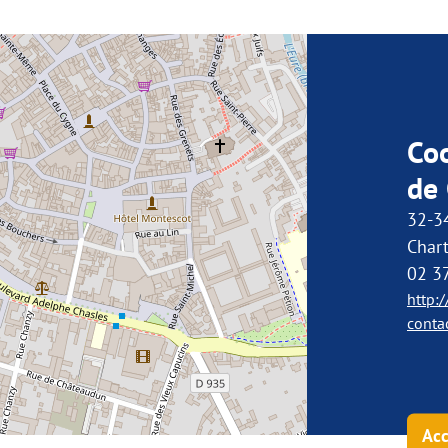
Co
de 
32-3
Chart
02 3
http:/
contac
Acc