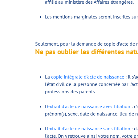
affilié au ministère des Affaires étrangères.
Les mentions marginales seront inscrites sur l
Seulement, pour la demande de copie d’acte de n
Ne pas oublier les différentes nat
La
copie intégrale d’acte de naissance
: il s
l’état civil de la personne concernée par l’a
professions des parents.
L’
extrait d’acte de naissance avec filiation
: c
prénom(s), sexe, date de naissance, lieu de na
L’
extrait d’acte de naissance sans filiation
: d
l’acte. On y retrouve ainsi votre nom, votre 