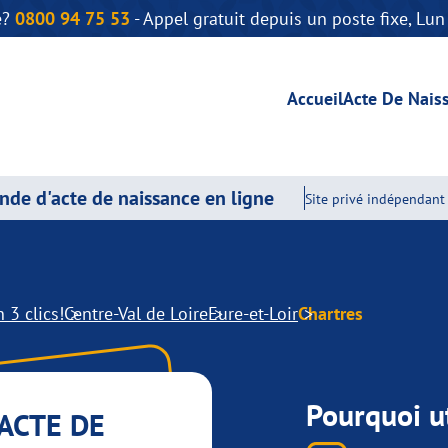
e?
0800 94 75 53
- Appel gratuit depuis un poste fixe, Lu
Accueil
Acte De Nais
de d'acte de naissance en ligne
Site privé indépendant 
 3 clics!
Centre-Val de Loire
Eure-et-Loir
Chartres
Pourquoi ut
ACTE DE