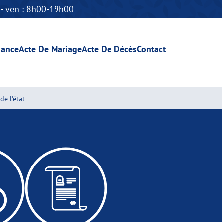
n - ven : 8h00-19h00
sance
Acte De Mariage
Acte De Décès
Contact
de l'état