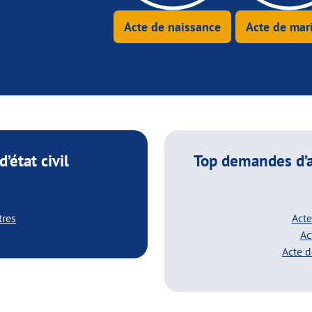
Acte de naissance
Acte de mar
’état civil
Top demandes d’
ir
tres
Acte
Ac
Acte 