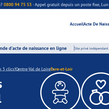
e?
0800 94 75 53
- Appel gratuit depuis un poste fixe, Lu
Accueil
Acte De Nais
de d'acte de naissance en ligne
Site privé indépendant 
 3 clics!
Centre-Val de Loire
Eure-et-Loir
s
l