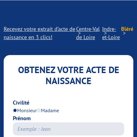
Recevez votre extrait d’acte de
Centre-Val
Indre-
Bléré
naissance en 3 clics!
de Loire
et-Loire
OBTENEZ VOTRE ACTE DE
NAISSANCE
Civilité
Monsieur
Madame
Prénom