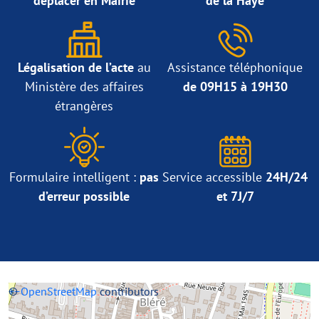
déplacer en Mairie
de la Haye
Légalisation de l’acte
au
Assistance téléphonique
Ministère des affaires
de 09H15 à 19H30
étrangères
Formulaire intelligent :
pas
Service accessible
24H/24
d’erreur possible
et 7J/7
+
©
−
OpenStreetMap
contributors