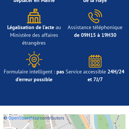
déplacer en Mairie
de la Haye
Légalisation de l’acte
au
Assistance téléphonique
Ministère des affaires
de 09H15 à 19H30
étrangères
Formulaire intelligent :
pas
Service accessible
24H/24
d’erreur possible
et 7J/7
+
©
−
OpenStreetMap
contributors