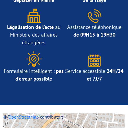
déplacer en Mairie
de la Haye
Légalisation de l’acte
au
Assistance téléphonique
Ministère des affaires
de 09H15 à 19H30
étrangères
Formulaire intelligent :
pas
Service accessible
24H/24
d’erreur possible
et 7J/7
+
©
−
OpenStreetMap
contributors