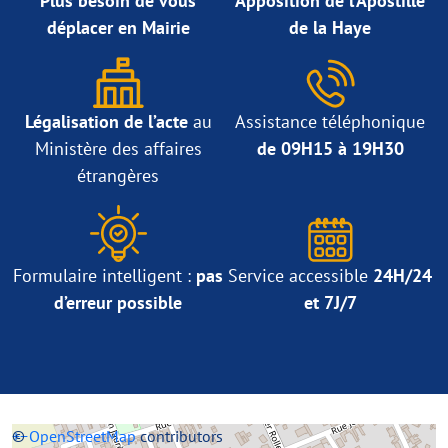
Plus besoin de vous
Apposition de l’Apostille
déplacer en Mairie
de la Haye
Légalisation de l’acte
au
Assistance téléphonique
Ministère des affaires
de 09H15 à 19H30
étrangères
Formulaire intelligent :
pas
Service accessible
24H/24
d’erreur possible
et 7J/7
+
©
−
OpenStreetMap
contributors