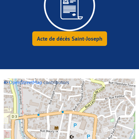
Acte de décès Saint-Joseph
+
©
−
OpenStreetMap
contributors