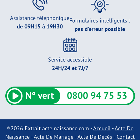
Assistance téléphonique
Formulaires intelligents :
de 09H15 à 19H30
pas d'erreur possible
Service accessible
24H/24 et 7J/7
®2026 Extrait acte naissance.com -
Accueil
-
Acte De
Naissance
-
Acte De Mariage
-
Acte De Décès
-
Contact