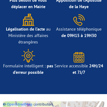
Plus besoin de vous
Apposition de l’Apostille
déplacer en Mairie
de la Haye
Légalisation de l’acte
au
Assistance téléphonique
Ministère des affaires
de 09H15 à 19H30
étrangères
Formulaire intelligent :
pas
Service accessible
24H/24
d’erreur possible
et 7J/7
+
©
−
OpenStreetMap
contributors