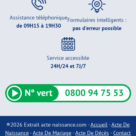
Assistance téléphonique
Formulaires intelligents :
de 09H15 à 19H30
pas d'erreur possible
Service accessible
24H/24 et 7J/7
®2026 Extrait acte naissance.com -
Accueil
-
Acte De
Naissance
-
Acte De Mariage
-
Acte De Décès
-
Contact