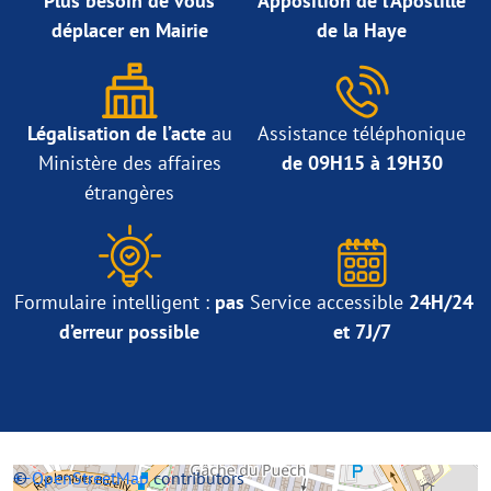
Plus besoin de vous
Apposition de l’Apostille
déplacer en Mairie
de la Haye
Légalisation de l’acte
au
Assistance téléphonique
Ministère des affaires
de 09H15 à 19H30
étrangères
Formulaire intelligent :
pas
Service accessible
24H/24
d’erreur possible
et 7J/7
+
©
−
OpenStreetMap
contributors