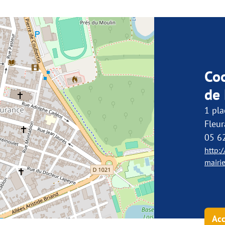
Co
de 
1 pl
Fleu
05 6
http:/
mairi
Acc