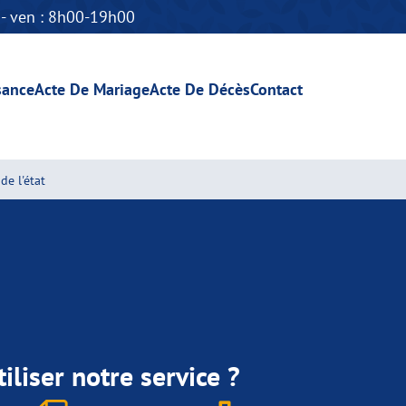
n - ven : 8h00-19h00
sance
Acte De Mariage
Acte De Décès
Contact
de l'état
iliser notre service ?