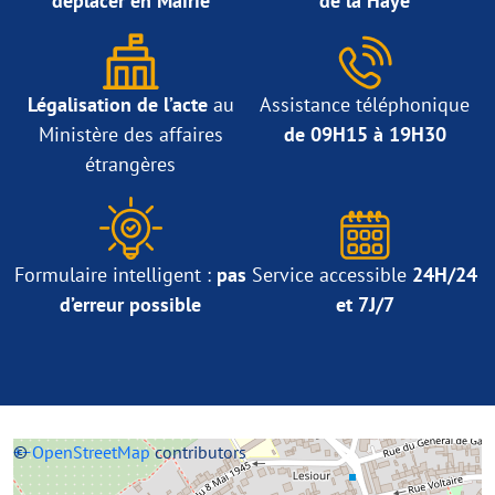
déplacer en Mairie
de la Haye
Légalisation de l’acte
au
Assistance téléphonique
Ministère des affaires
de 09H15 à 19H30
étrangères
Formulaire intelligent :
pas
Service accessible
24H/24
d’erreur possible
et 7J/7
+
©
−
OpenStreetMap
contributors