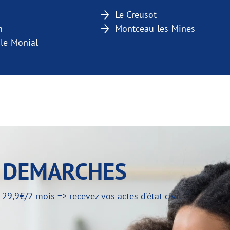
n
Le Creusot
n
Montceau-les-Mines
-le-Monial
Y DEMARCHES
,9€/2 mois => recevez vos actes d'état civil