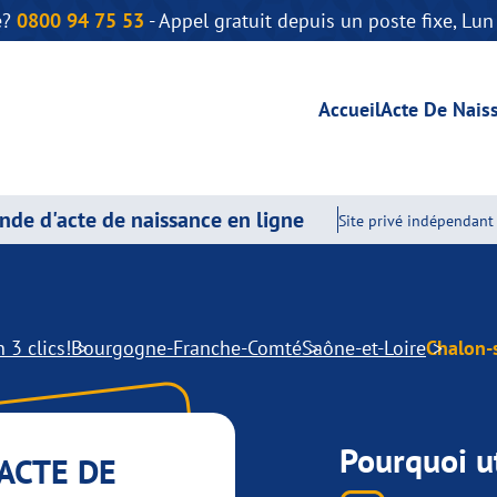
e?
0800 94 75 53
- Appel gratuit depuis un poste fixe, Lu
Accueil
Acte De Nais
de d'acte de naissance en ligne
Site privé indépendant 
 3 clics!
Bourgogne-Franche-Comté
Saône-et-Loire
Chalon-
Pourquoi ut
ACTE DE