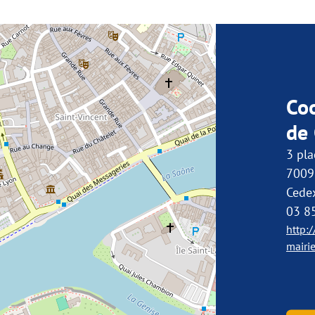
Co
de
3 pla
7009
Cede
03 8
http:
mairi