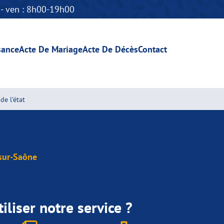
n - ven : 8h00-19h00
sance
Acte De Mariage
Acte De Décès
Contact
de l'état
sur-Saône
iliser notre service ?