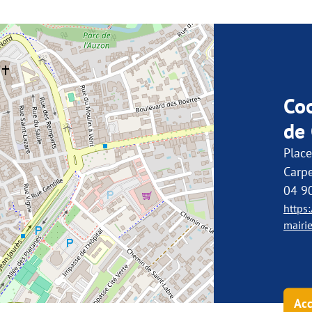
Co
de
Place
Carp
04 9
https
mairi
Acc