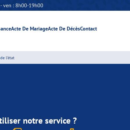
n - ven : 8h00-19h00
sance
Acte De Mariage
Acte De Décès
Contact
de l'état
iliser notre service ?