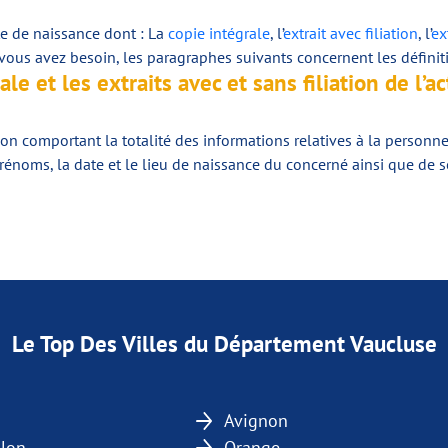
cte de naissance dont : La
copie intégrale
, l’
extrait avec filiation
, l’
ex
us avez besoin, les paragraphes suivants concernent les définitio
ale et les extraits avec et sans filiation de l’
ion comportant la totalité des informations relatives à la personne
t prénoms, la date et le lieu de naissance du concerné ainsi que de 
Le Top Des Villes du Département Vaucluse
Avignon
llon
Orange