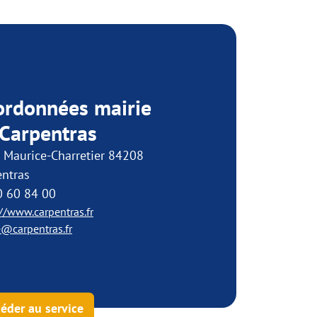
ordonnées mairie
 Carpentras
 Maurice-Charretier 84208
entras
0 60 84 00
://www.carpentras.fr
e@carpentras.fr
éder au service