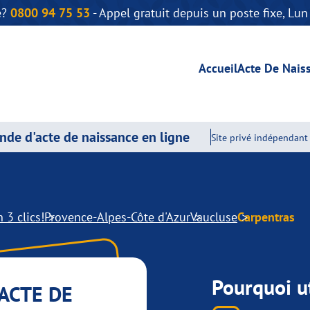
e?
0800 94 75 53
- Appel gratuit depuis un poste fixe, Lu
Accueil
Acte De Nais
de d'acte de naissance en ligne
Site privé indépendant 
 3 clics!
Provence-Alpes-Côte d'Azur
Vaucluse
Carpentras
Pourquoi ut
ACTE DE