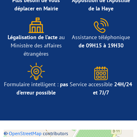
Plus besoin de vous
Apposition de l’Apostille
déplacer en Mairie
de la Haye
Légalisation de l’acte
au
Assistance téléphonique
Ministère des affaires
de 09H15 à 19H30
étrangères
Formulaire intelligent :
pas
Service accessible
24H/24
d’erreur possible
et 7J/7
+
©
−
OpenStreetMap
contributors