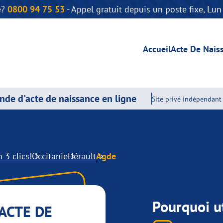
e?
0800 94 75 53
- Appel gratuit depuis un poste fixe, Lu
Accueil
Acte De Nais
de d'acte de naissance en ligne
Site privé indépendant 
 3 clics!
Occitanie
Hérault
Agde
Pourquoi ut
ACTE DE