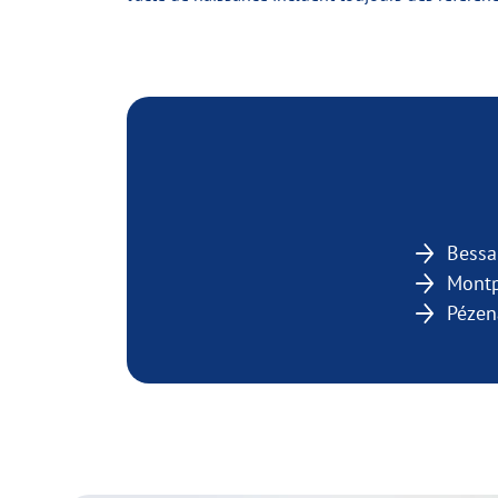
Bessa
Montp
Pézen