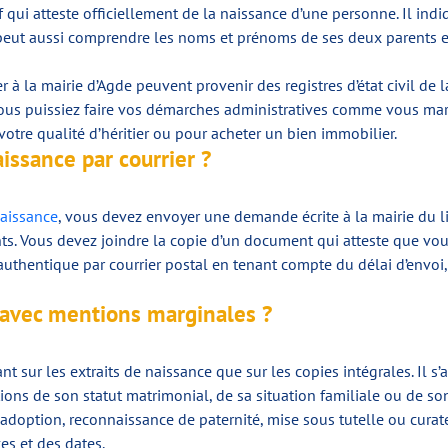
 qui atteste officiellement de la naissance d’une personne. Il indi
 peut aussi comprendre les noms et prénoms de ses deux parents et
 à la mairie d’Agde peuvent provenir des registres d’état civil d
ous puissiez faire vos démarches administratives comme vous marie
otre qualité d’héritier ou pour acheter un bien immobilier.
ssance par courrier ?
naissance
, vous devez envoyer une demande écrite à la mairie du li
s. Vous devez joindre la copie d’un document qui atteste que vous
authentique par courrier postal en tenant compte du délai d’envoi, 
 avec mentions marginales ?
t sur les extraits de naissance que sur les copies intégrales. Il s
ons de son statut matrimonial, de sa situation familiale ou de son é
option, reconnaissance de paternité, mise sous tutelle ou curate
es et des dates.