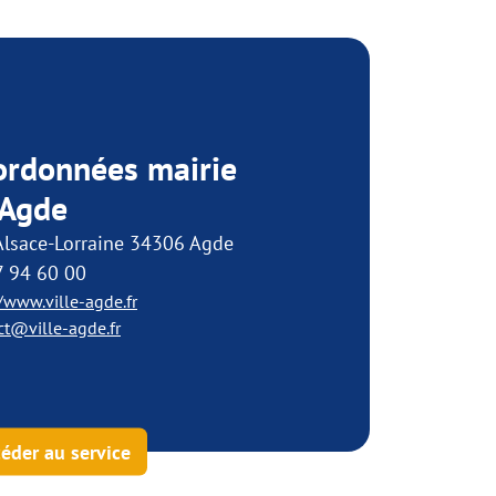
ordonnées mairie
 Agde
Alsace-Lorraine 34306 Agde
7 94 60 00
//www.ville-agde.fr
ct@ville-agde.fr
éder au service