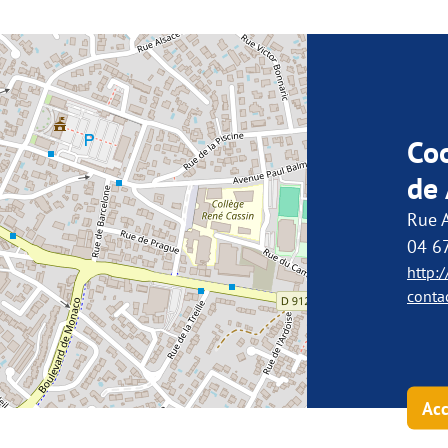
Co
de
Rue 
04 6
http:
conta
Acc