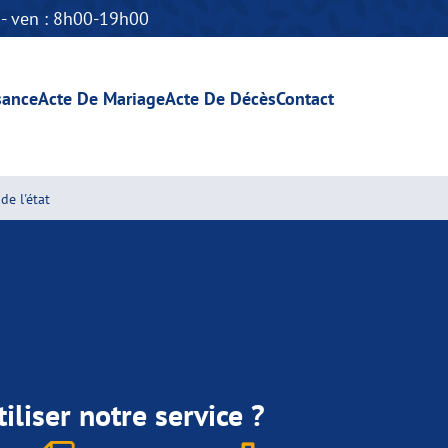
n - ven : 8h00-19h00
sance
Acte De Mariage
Acte De Décès
Contact
de l'état
iliser notre service ?