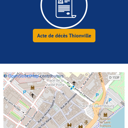
Acte de décès Thionville
+
©
−
OpenStreetMap
contributors