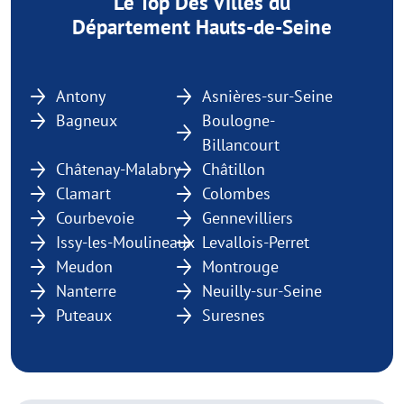
Le Top Des Villes du
Département Hauts-de-Seine
Antony
Asnières-sur-Seine
Bagneux
Boulogne-
Billancourt
Châtenay-Malabry
Châtillon
Clamart
Colombes
Courbevoie
Gennevilliers
Issy-les-Moulineaux
Levallois-Perret
Meudon
Montrouge
Nanterre
Neuilly-sur-Seine
Puteaux
Suresnes