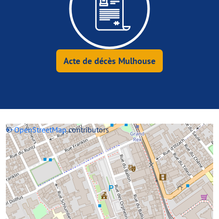
Acte de décès Mulhouse
+
©
−
OpenStreetMap
contributors