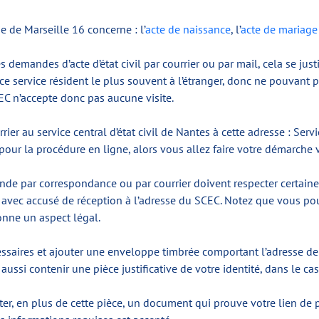
ie de Marseille 16 concerne : l’
acte de naissance
, l’
acte de mariage
es demandes d’acte d’état civil par courrier ou par mail, cela se just
service résident le plus souvent à l’étranger, donc ne pouvant pa
EC n’accepte donc pas aucune visite.
r au service central d’état civil de Nantes à cette adresse : Servic
ur la procédure en ligne, alors vous allez faire votre démarche vi
nde par correspondance ou par courrier doivent respecter certaines 
é avec accusé de réception à l’adresse du SCEC. Notez que vous po
onne un aspect légal.
saires et ajouter une enveloppe timbrée comportant l’adresse de vo
t aussi contenir une pièce justificative de votre identité, dans le c
, en plus de cette pièce, un document qui prouve votre lien de paren