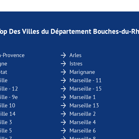
Top Des Villes du Département Bouches-du-R
n-Provence
Arles
gne
Istres
tat
Marignane
ille
Marseille - 11
lle - 12
Marseille - 15
lle - 9e
Marseille 1
ille 10
Marseille 13
ille 14
Marseille 2
ille 3
Marseille 4
ille 5
Marseille 6
ille 7
Marseille 8