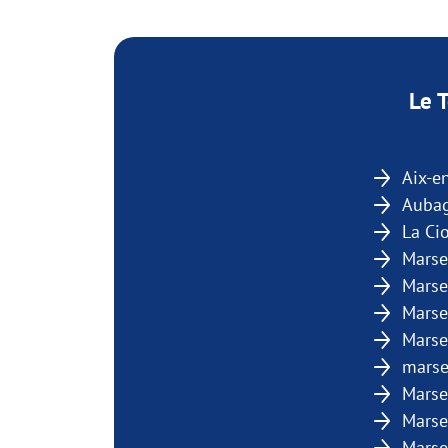
Le 
Aix-e
Auba
La Cio
Marse
Marsei
Marsei
Marse
marse
Marse
Marse
Marse