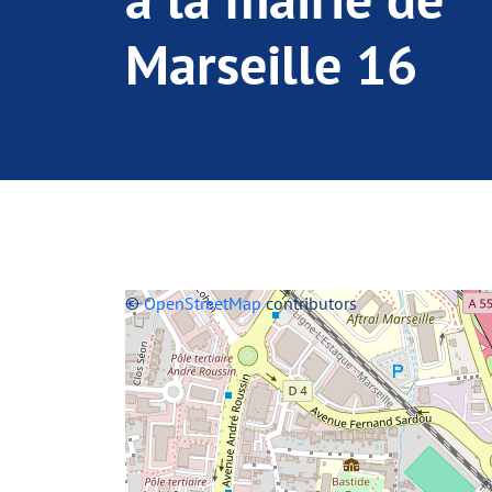
Marseille 16
+
©
−
OpenStreetMap
contributors