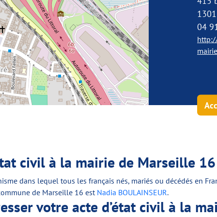
415 b
13016
04 9
http:
mairi
Acc
t civil à la mairie de Marseille 16
sme dans lequel tous les français nés, mariés ou décédés en France 
a commune de Marseille 16 est
Nadia BOULAINSEUR
.
sser votre acte d’état civil à la ma