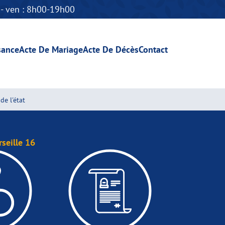
n - ven : 8h00-19h00
sance
Acte De Mariage
Acte De Décès
Contact
de l'état
seille 16