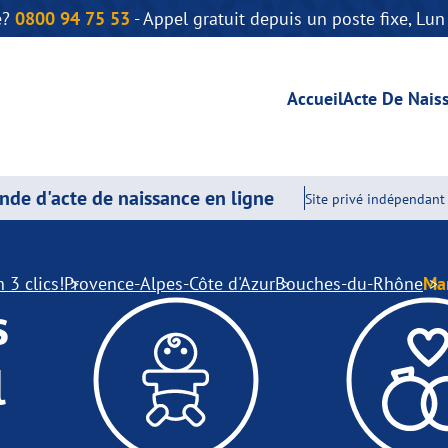
e?
0800 94 75 53
- Appel gratuit depuis un poste fixe, Lu
Accueil
Acte De Nais
de d'acte de naissance en ligne
Site privé indépendant 
 3 clics!
Provence-Alpes-Côte d'Azur
Bouches-du-Rhône
Mar
s
l