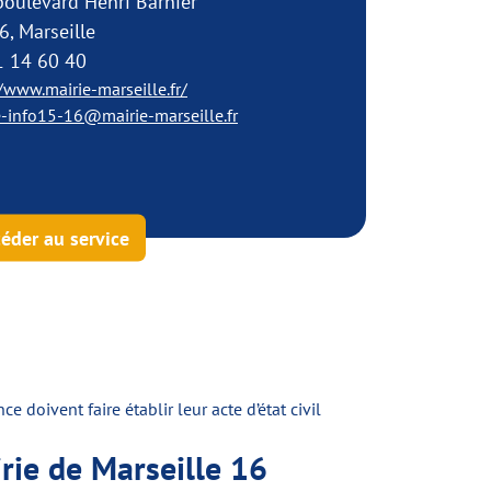
oulevard Henri Barnier
, Marseille
1 14 60 40
//www.mairie-marseille.fr/
e-info15-16@mairie-marseille.fr
éder au service
doivent faire établir leur acte d’état civil
irie de Marseille 16