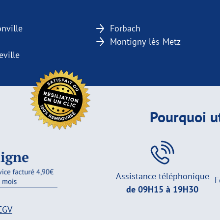
nville
Forbach
Montigny-lès-Metz
eville
Pourquoi ut
Assistance téléphonique
F
de 09H15 à 19H30
CGV