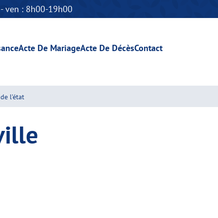
n - ven : 8h00-19h00
sance
Acte De Mariage
Acte De Décès
Contact
de l'état
ille