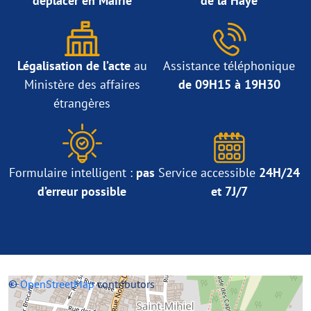
déplacer en Mairie
de la Haye
Légalisation de l’acte
au
Assistance téléphonique
Ministère des affaires
de 09H15 à 19H30
étrangères
Formulaire intelligent :
pas
Service accessible
24H/24
d’erreur possible
et 7J/7
+
©
−
OpenStreetMap
contributors