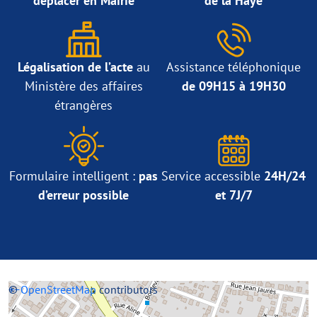
déplacer en Mairie
de la Haye
Légalisation de l’acte
au
Assistance téléphonique
Ministère des affaires
de 09H15 à 19H30
étrangères
Formulaire intelligent :
pas
Service accessible
24H/24
d’erreur possible
et 7J/7
+
©
−
OpenStreetMap
contributors