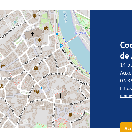
Co
de
14 pl
Auxe
03 8
http:
mairi
Acc