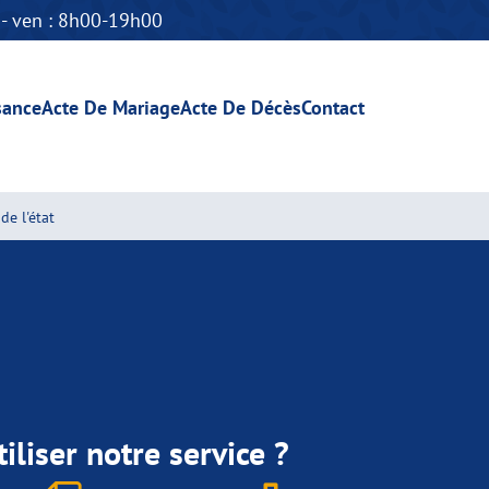
n - ven : 8h00-19h00
sance
Acte De Mariage
Acte De Décès
Contact
de l'état
iliser notre service ?