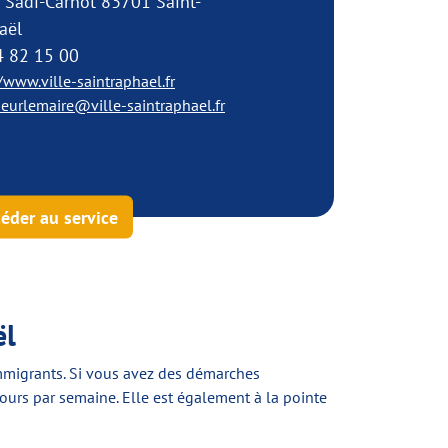
 Sadi-Carnot 83701 Saint-
aël
4 82 15 00
/www.ville-saintraphael.fr
eurlemaire@ville-saintraphael.fr
éder au service
ël
 immigrants. Si vous avez des démarches
 jours par semaine. Elle est également à la pointe