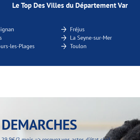
Le Top Des Villes du Département Var
ignan
Fréjus
s
La Seyne-sur-Mer
ours-les-Plages
Toulon
Y DEMARCHES
,9€/2 mois => recevez vos actes d'état civil