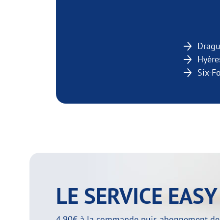
Dragu
Hyère
Six-F
LE SERVICE EAS
4,90€ à la commande puis abonnement de 29