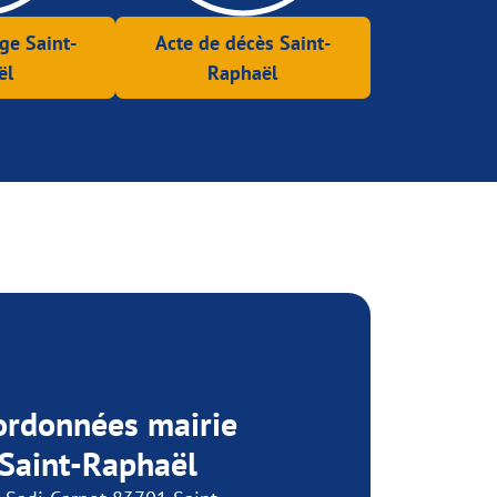
ge Saint-
Acte de décès Saint-
ël
Raphaël
ordonnées mairie
 Saint-Raphaël