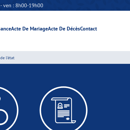
n - ven : 8h00-19h00
sance
Acte De Mariage
Acte De Décès
Contact
de l'état