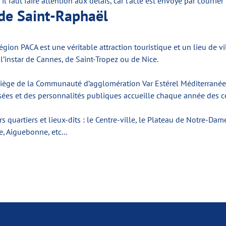
l faut faire attention aux délais, car l’acte est envoyé par courrier 
e de Saint-Raphaël
égion PACA est une véritable attraction touristique et un lieu de vi
 l’instar de Cannes, de Saint-Tropez ou de Nice.
siège de la Communauté d’agglomération Var Estérel Méditerranée.
aisées et des personnalités publiques accueille chaque année des c
 quartiers et lieux-dits : le Centre-ville, le Plateau de Notre-Dam
age, Aiguebonne, etc…