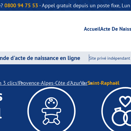
e?
0800 94 75 53
- Appel gratuit depuis un poste fixe, Lu
Accueil
Acte De Nais
de d'acte de naissance en ligne
Site privé indépendant 
 3 clics!
Provence-Alpes-Côte d'Azur
Var
Saint-Raphaël
s
l