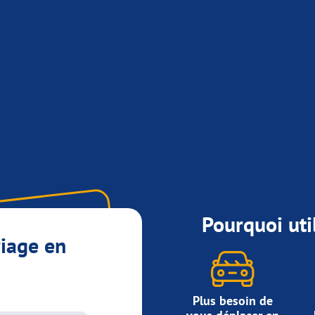
Pourquoi util
riage en
Plus besoin de