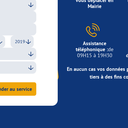
vous déplacer en
Mairie
Assistance
téléphonique :
de
09H15 à 19H30
En aucun cas vos données p
tiers à des fins 
der au service