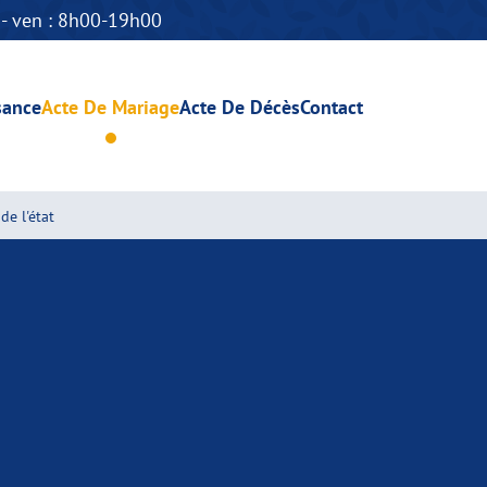
n - ven : 8h00-19h00
sance
Acte De Mariage
Acte De Décès
Contact
de l'état