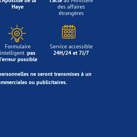
l'Apostille de la
l'acte
au Ministère
Haye
des affaires
étrangères
Formulaire
Service accessible
intelligent :
pas
24H/24 et 7J/7
d'erreur possible
ersonnelles ne seront transmises à un
commerciales ou publicitaires.