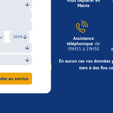
vous déplacer en
Mairie
Assistance
téléphonique :
de
09H15 à 19H30
En aucun cas vos données p
tiers à des fins 
der au service