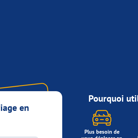
Pourquoi util
riage en
Plus besoin de