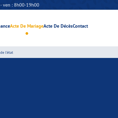
n - ven : 8h00-19h00
sance
Acte De Mariage
Acte De Décès
Contact
de l'état