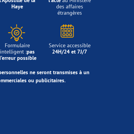
l'Apostille de la
l'acte
au Ministère
Haye
des affaires
étrangères
Formulaire
Service accessible
intelligent :
pas
24H/24 et 7J/7
d'erreur possible
ersonnelles ne seront transmises à un
commerciales ou publicitaires.