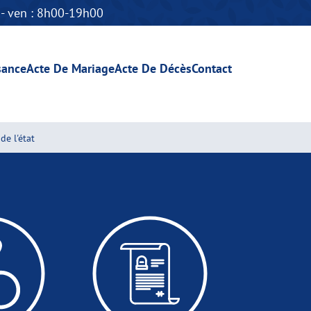
n - ven : 8h00-19h00
sance
Acte De Mariage
Acte De Décès
Contact
de l'état