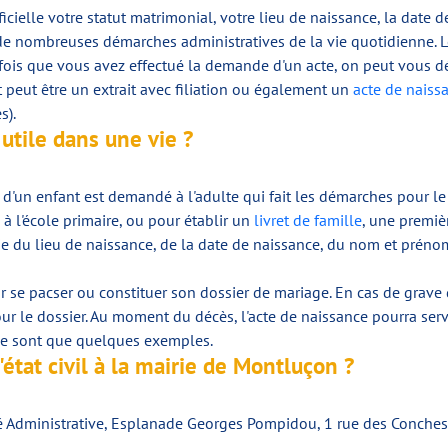
fficielle votre statut matrimonial, votre lieu de naissance, la date d
de nombreuses démarches administratives de la vie quotidienne. Les 
e fois que vous avez effectué la demande d'un acte, on peut vous dél
it peut être un extrait avec filiation ou également un
acte de naissa
s).
utile dans une vie ?
ce d'un enfant est demandé à l'adulte qui fait les démarches pour le
 à l'école primaire, ou pour établir un
livret de famille
, une premiè
irie du lieu de naissance, de la date de naissance, du nom et prénom,
 se pacser ou constituer son dossier de mariage. En cas de grave di
 pour le dossier. Au moment du décès, l'acte de naissance pourra s
e ne sont que quelques exemples.
état civil à la mairie de Montluçon ?
a Cité Administrative, Esplanade Georges Pompidou, 1 rue des Conc