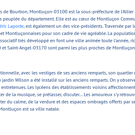
 de Bourbon, Montluçon-03100 est la sous-préfecture de l'Allie
 plus peuplée du département. Elle est au cœur de Montluçon Com
éric Laporte
, est également un des vice-présidents. Traversée par l
 et Montluçonnaises pour son cadre de vie agréable. La population
associatif très développé en font une ville animée toute l'année, ri
t Saint-Angel-03170 sont parmi les plus proches de Montluçon
tionnelle, avec les vestiges de ses anciens remparts, son quarti
u jardin Wilson a été installé sur les anciens remparts. On y obser
nt entretenues. Les lycéens des établissements voisins affectionnent
ter de la musique, se prélasser, discuter… Les amoureux s'y retrouv
iter du calme, de la verdure et des espaces ombragés offerts par s
Montluçon est sa ville natale.