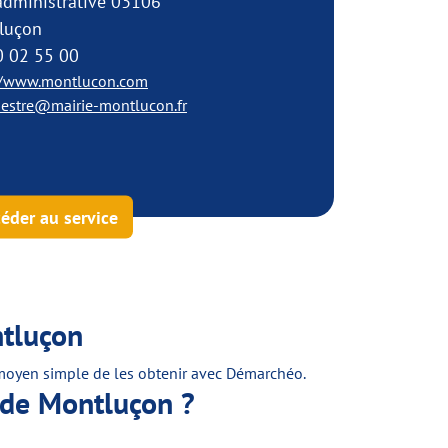
administrative 03106
luçon
0 02 55 00
//www.montlucon.com
stre@mairie-montlucon.fr
éder au service
ntluçon
un moyen simple de les obtenir avec Démarchéo.
 de Montluçon ?