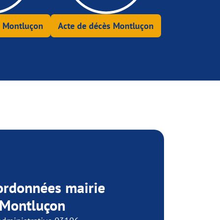
e Montluçon
Acte de décès Montluçon
ordonnées mairie
 Montluçon