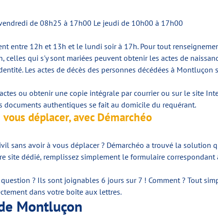
, vendredi de 08h25 à 17h00 Le jeudi de 10h00 à 17h00
ment entre 12h et 13h et le lundi soir à 17h. Pour tout renseigne
 celles qui s'y sont mariées peuvent obtenir les actes de naissanc
identité. Les actes de décès des personnes décédées à Montluçon son
ctes ou obtenir une copie intégrale par courrier ou sur le site Int
s documents authentiques se fait au domicile du requérant.
ns vous déplacer, avec Démarchéo
ivil sans avoir à vous déplacer ? Démarchéo a trouvé la solution qu
 notre site dédié, remplissez simplement le formulaire corresponda
ne question ? Ils sont joignables 6 jours sur 7 ! Comment ? Tout s
tement dans votre boîte aux lettres.
e de Montluçon