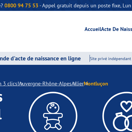
e?
0800 94 75 53
- Appel gratuit depuis un poste fixe, Lu
Accueil
Acte De Nais
de d'acte de naissance en ligne
Site privé indépendant 
 3 clics!
Auvergne-Rhône-Alpes
Allier
Montluçon
s
l